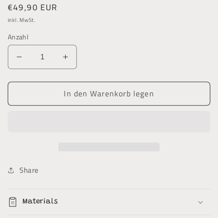
Normaler
€49,90 EUR
Preis
inkl. MwSt.
Anzahl
Verringere
Erhöhe
die
die
Menge
Menge
In den Warenkorb legen
für
für
Testprodukt
Testprodukt
3
3
Share
Materials