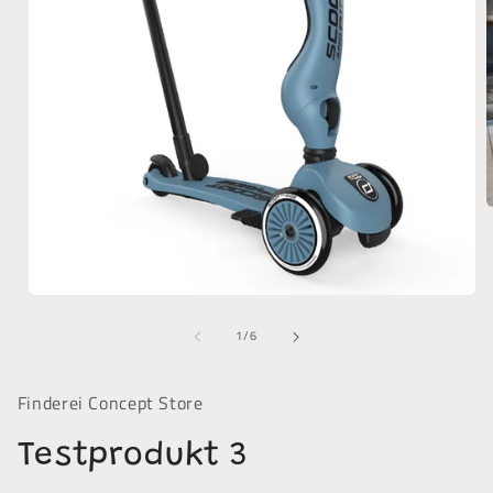
i
ö
Medien
1
von
in
1
/
6
Modal
öffnen
Finderei Concept Store
Testprodukt 3